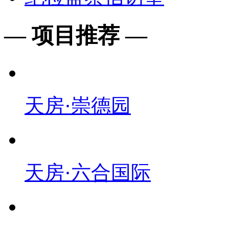
— 项目推荐 —
天房·崇德园
天房·六合国际