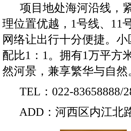
项目地处海河沿线，紧
理位置优越，
1
号线、
11
网络让出行十分便捷。小
配比
1
：
1
。拥有
1
万平方
然河景，兼享繁华与自然
TEL
：
022-83658888/2
ADD
：
河西区内江北