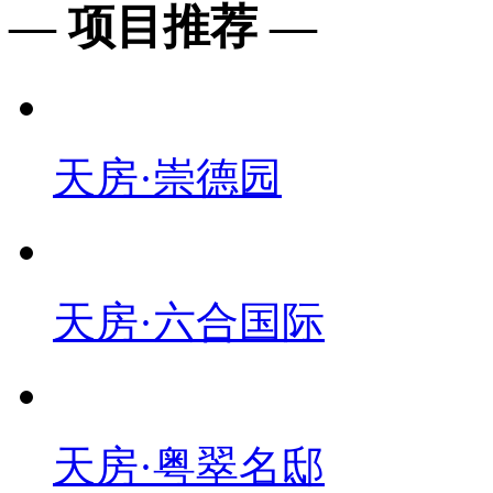
— 项目推荐 —
天房·崇德园
天房·六合国际
天房·粤翠名邸